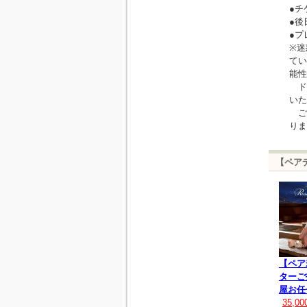
●チ
●後
●プ
※迷
てい
能性
ドメ
いた
ご購
りま
【ペア
【ペア
ターご
屋お任
35,0