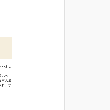
〈やまな
旨みの
食事の最
入れ、サ