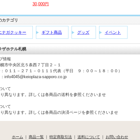
30,000円
のカテゴリ
エナガクッキー
ギフト商品
グッズ
イベント
ラザホテル札幌
プ情報
札幌市中央区北５条西７丁目２－１
号：０１１－２７１－０１１１代表（平日 ９：００～１８：００）
fo4045@keioplaza-sapporo.co.jp
ついて
より異なります。詳しくは各商品の送料を参照くださいませ
ついて
より異なります。詳しくは各商品の決済ページを参照くださいませ
ホーム
｜
商品一覧
｜
特定商取引法
｜
送料について
｜
お問い合わせ