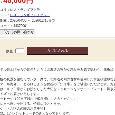
45,000円
：
ゴリ：
レストランギフト券
ンル：
レストランギフトチケット
期間：
2026/04/30 ～ 2026/12/15まで
コード：
44370001
数量
テル最上階からの景色とともに北海道の豊かな恵みを五感で味わう、鉄板焼
。
幌の夜景を望むカウンター席で、北海道の旬の食材を使用した前菜や濃厚な
マール海老」、とろけるような食感の「知床牛」をご堪能いただけます。お
は、送り主様からお預かりした大切なメッセージをデザートプレートに描き
イズでお届けいたします。
ッセージは20文字以内で備考欄にご入力ください。）
な方へ思いを届ける、特別なひとときを。
ケットご購入の際の注意事項】
支払はクレジットカードのみとなっております。