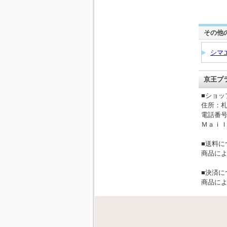
その他
シマ
京王プ
■ショッ
住所：
電話番
Ｍａｉｌ：in
■送料に
商品に
■決済に
商品に