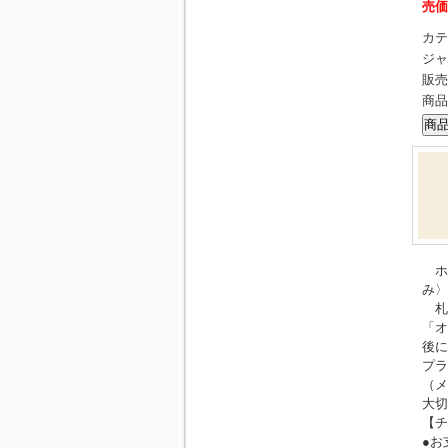
売価
カテ
ジャ
販売
商品
ホ
み〉
札
「オ
後に
プラ
（メ
大切
【チ
●お