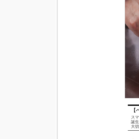
【
スマ
誕生
大切