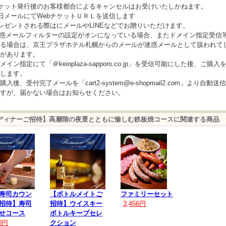
ケット発行後のお客様都合によるキャンセルはお受けいたしかねます。
日メールにてWebチケットＵＲＬを送信します
レゼントされる際はにメールやLINEなどでお贈りいただけます。
惑メールフィルターの設定がオンになっている場合、またドメイン指定受信
る場合は、京王プラザホテル札幌からのメールが迷惑メールとして扱われて
があります。
イン指定にて「＠keioplaza-sapporo.co.jp」を受信可能にした後、ご購入
します。
入後、受付完了メールを「cart2-system@e-shopmail2.com」より自動送
すが、届かない場合はお知らせください。
ディナーご招待】高層階の夜景とともに愉しむ鉄板焼コースに関連する商品
寿司カウン
【ボトルメイトご
ファミリーセット
招待】寿司
招待】ウイスキー
3,456円
せコース
ボトルキープセレ
00円
クション